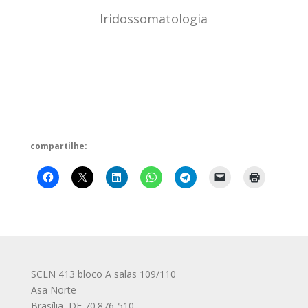
Iridossomatologia
compartilhe:
SCLN 413 bloco A salas 109/110
Asa Norte
Brasília
,
DF
70.876-510