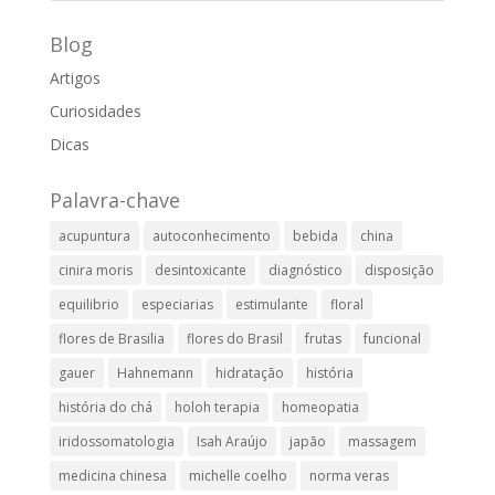
Blog
Artigos
Curiosidades
Dicas
Palavra-chave
acupuntura
autoconhecimento
bebida
china
cinira moris
desintoxicante
diagnóstico
disposição
equilibrio
especiarias
estimulante
floral
flores de Brasilia
flores do Brasil
frutas
funcional
gauer
Hahnemann
hidratação
história
história do chá
holoh terapia
homeopatia
iridossomatologia
Isah Araújo
japão
massagem
medicina chinesa
michelle coelho
norma veras