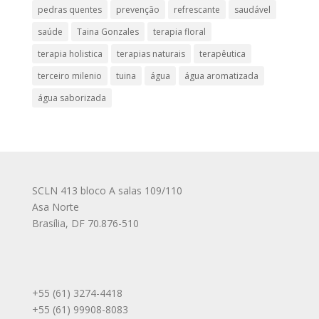
pedras quentes
prevenção
refrescante
saudável
saúde
Taina Gonzales
terapia floral
terapia holistica
terapias naturais
terapêutica
terceiro milenio
tuina
água
água aromatizada
água saborizada
SCLN 413 bloco A salas 109/110
Asa Norte
Brasília
,
DF
70.876-510
+55 (61) 3274-4418
+55 (61) 99908-8083