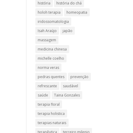
história
história do chá
holoh terapia
homeopatia
iridossomatologia
Isah Araújo
japão
massagem
medicina chinesa
michelle coelho
norma veras
pedras quentes
prevenção
refrescante
saudável
saúde
Taina Gonzales
terapia floral
terapia holistica
terapias naturais
terapêutica
terceiro milenio