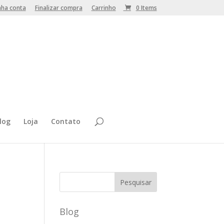
nha conta
Finalizar compra
Carrinho
0 Items
log
Loja
Contato
Blog