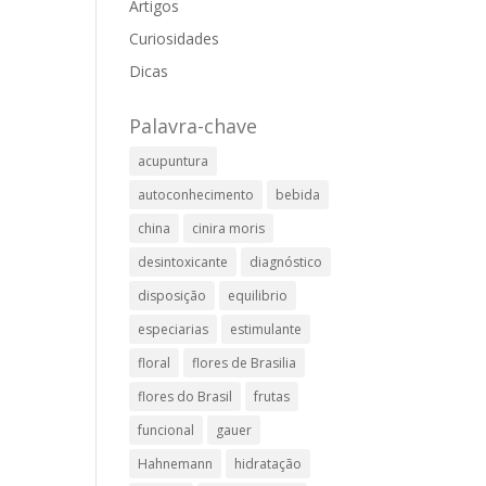
Artigos
Curiosidades
Dicas
Palavra-chave
acupuntura
autoconhecimento
bebida
china
cinira moris
desintoxicante
diagnóstico
disposição
equilibrio
especiarias
estimulante
floral
flores de Brasilia
flores do Brasil
frutas
funcional
gauer
Hahnemann
hidratação