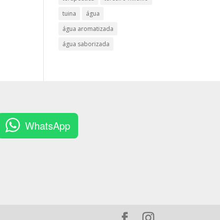
tuina
água
água aromatizada
água saborizada
WhatsApp