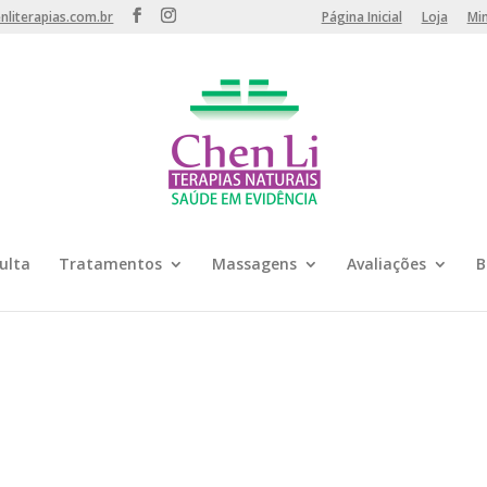
literapias.com.br
Página Inicial
Loja
Mi
ulta
Tratamentos
Massagens
Avaliações
B