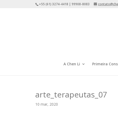
+55 (61) 3274-4418 | 99908-8083
contato@chen
A Chen Li
Primeira Cons
arte_terapeutas_07
10 mar, 2020