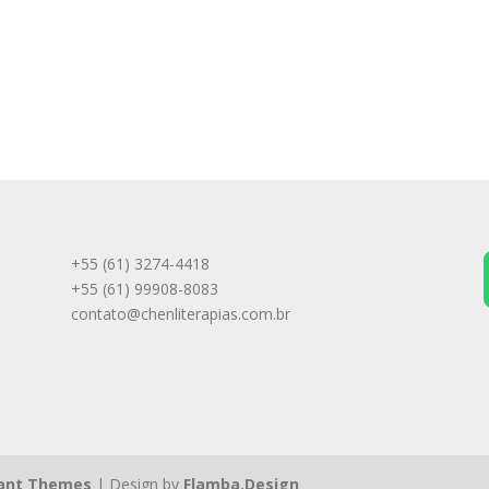
+55 (61) 3274-4418
+55 (61) 99908-8083
contato@chenliterapias.com.br
ant Themes
| Design by
Flamba.Design