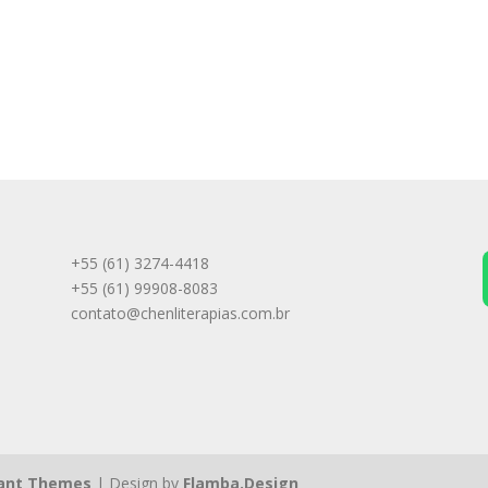
+55 (61) 3274-4418
+55 (61) 99908-8083
contato@chenliterapias.com.br
ant Themes
| Design by
Flamba.Design