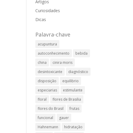
Artigos
Curiosidades
Dicas
Palavra-chave
acupuntura
autoconhecimento
bebida
china
cinira moris
desintoxicante
diagnóstico
disposição
equilibrio
especiarias
estimulante
floral
flores de Brasilia
flores do Brasil
frutas
funcional
gauer
Hahnemann
hidratação