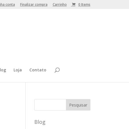
nha conta
Finalizar compra
Carrinho
0 Items
log
Loja
Contato
Blog