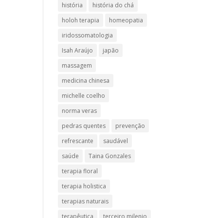
história
história do chá
holoh terapia
homeopatia
iridossomatologia
Isah Araújo
japão
massagem
medicina chinesa
michelle coelho
norma veras
pedras quentes
prevenção
refrescante
saudável
saúde
Taina Gonzales
terapia floral
terapia holistica
terapias naturais
terapêutica
terceiro milenio