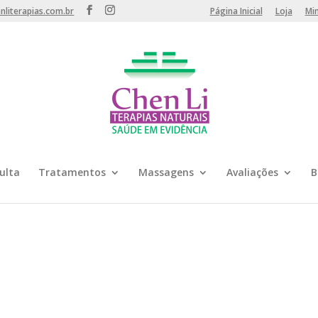
literapias.com.br
Página Inicial
Loja
Mi
ulta
Tratamentos
Massagens
Avaliações
B