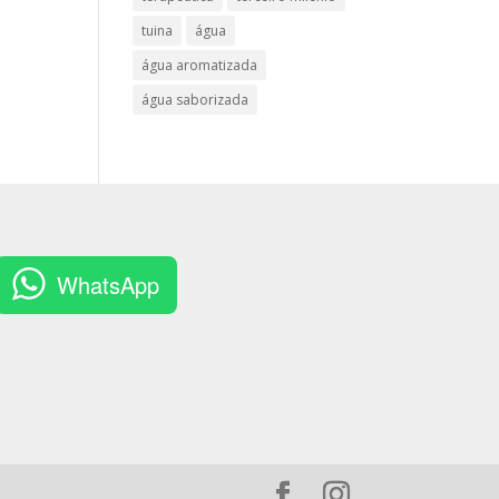
tuina
água
água aromatizada
água saborizada
WhatsApp