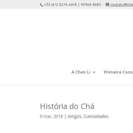
+55 (61) 3274-4418 | 99908-8083
contato@chen
A Chen Li
Primeira Cons
História do Chá
9 mar, 2018
|
Artigos
,
Curiosidades