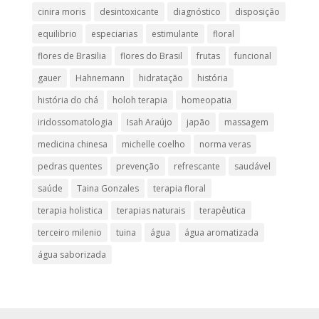
cinira moris
desintoxicante
diagnóstico
disposição
equilibrio
especiarias
estimulante
floral
flores de Brasilia
flores do Brasil
frutas
funcional
gauer
Hahnemann
hidratação
história
história do chá
holoh terapia
homeopatia
iridossomatologia
Isah Araújo
japão
massagem
medicina chinesa
michelle coelho
norma veras
pedras quentes
prevenção
refrescante
saudável
saúde
Taina Gonzales
terapia floral
terapia holistica
terapias naturais
terapêutica
terceiro milenio
tuina
água
água aromatizada
água saborizada