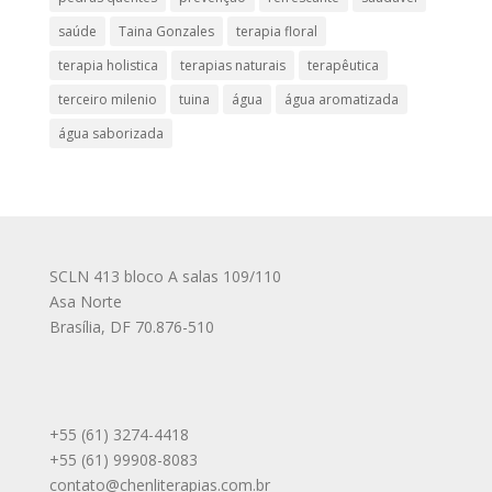
saúde
Taina Gonzales
terapia floral
terapia holistica
terapias naturais
terapêutica
terceiro milenio
tuina
água
água aromatizada
água saborizada
SCLN 413 bloco A salas 109/110
Asa Norte
Brasília
,
DF
70.876-510
+55 (61) 3274-4418
+55 (61) 99908-8083
contato@chenliterapias.com.br