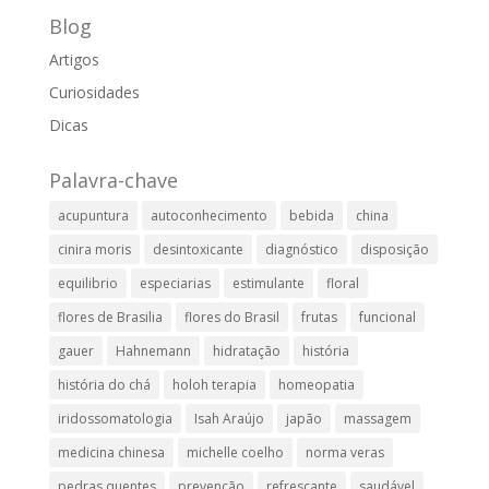
Blog
Artigos
Curiosidades
Dicas
Palavra-chave
acupuntura
autoconhecimento
bebida
china
cinira moris
desintoxicante
diagnóstico
disposição
equilibrio
especiarias
estimulante
floral
flores de Brasilia
flores do Brasil
frutas
funcional
gauer
Hahnemann
hidratação
história
história do chá
holoh terapia
homeopatia
iridossomatologia
Isah Araújo
japão
massagem
medicina chinesa
michelle coelho
norma veras
pedras quentes
prevenção
refrescante
saudável