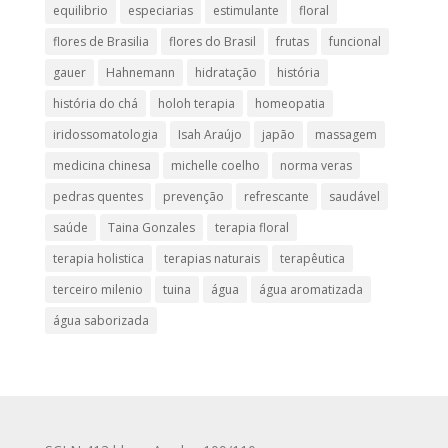
equilibrio
especiarias
estimulante
floral
flores de Brasilia
flores do Brasil
frutas
funcional
gauer
Hahnemann
hidratação
história
história do chá
holoh terapia
homeopatia
iridossomatologia
Isah Araújo
japão
massagem
medicina chinesa
michelle coelho
norma veras
pedras quentes
prevenção
refrescante
saudável
saúde
Taina Gonzales
terapia floral
terapia holistica
terapias naturais
terapêutica
terceiro milenio
tuina
água
água aromatizada
água saborizada