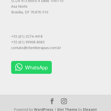
SCLN 413 bloco A salas 109/110
Asa Norte
Brasília
,
DF
70.876-510
+55 (61) 3274-4418
+55 (61) 99908-8083
contato@chenliterapias.com.br
WhatsApp
Powered by
WordPress
|
Divi Theme
by
Elegant