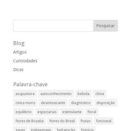
Blog
Artigos
Curiosidades
Dicas
Palavra-chave
acupuntura
autoconhecimento
bebida
china
cinira moris
desintoxicante
diagnóstico
disposição
equilibrio
especiarias
estimulante
floral
flores de Brasilia
flores do Brasil
frutas
funcional
gauer
Hahnemann
hidratação
história