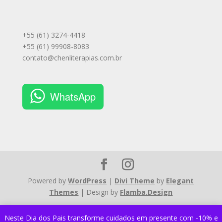
+55 (61) 3274-4418
+55 (61) 99908-8083
contato@chenliterapias.com.br
WhatsApp
Powered by
WordPress
|
Divi Theme
by
Elegant
Themes
| Design by
Flamba.Design
Neste Dia dos Pais transforme cuidados em presente com -10% e