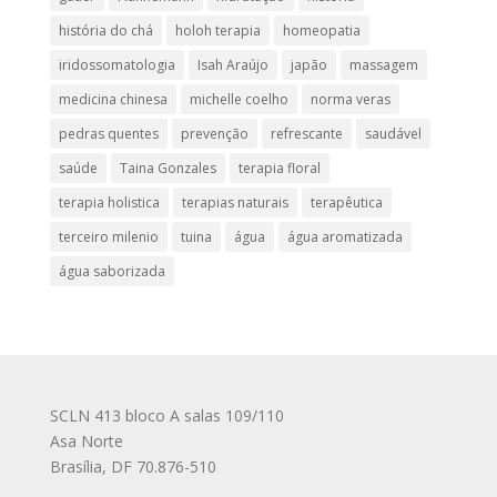
história do chá
holoh terapia
homeopatia
iridossomatologia
Isah Araújo
japão
massagem
medicina chinesa
michelle coelho
norma veras
pedras quentes
prevenção
refrescante
saudável
saúde
Taina Gonzales
terapia floral
terapia holistica
terapias naturais
terapêutica
terceiro milenio
tuina
água
água aromatizada
água saborizada
SCLN 413 bloco A salas 109/110
Asa Norte
Brasília
,
DF
70.876-510